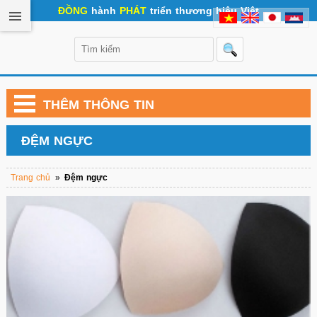
ĐỒNG
hành
PHÁT
triển thương hiệu Việt
THÊM THÔNG TIN
ĐỆM NGỰC
Trang chủ
»
Đệm ngực