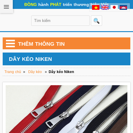
ĐỒNG
hành
PHÁT
triển thương hiệu Việt
THÊM THÔNG TIN
DÂY KÉO NIKEN
Trang chủ
»
Dây kéo
»
Dây kéo Niken