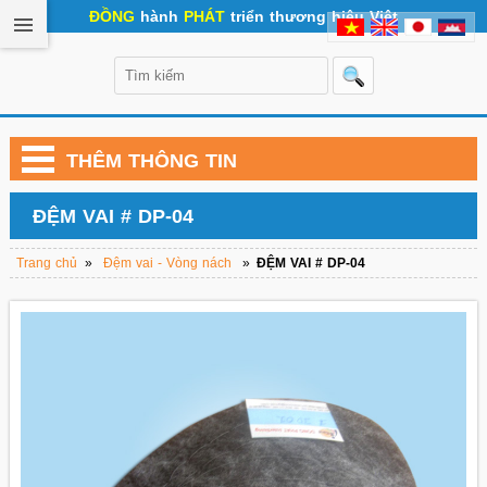
ĐỒNG
hành
PHÁT
triển thương hiệu Việt
THÊM THÔNG TIN
ĐỆM VAI # DP-04
Trang chủ
»
Đệm vai - Vòng nách
»
ĐỆM VAI # DP-04