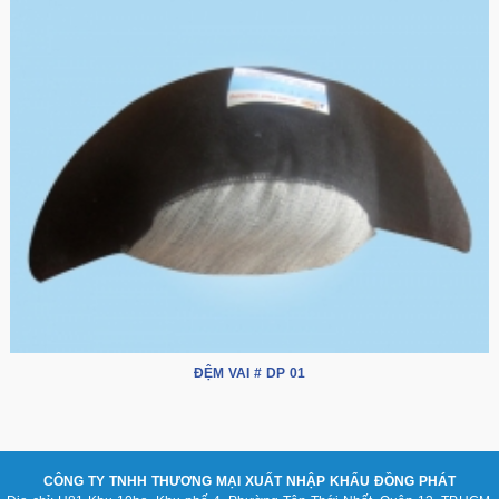
ĐỆM VAI # DP 01
CÔNG TY TNHH THƯƠNG MẠI XUẤT NHẬP KHẨU ĐỒNG PHÁT