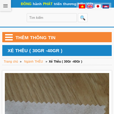
ĐỒNG
hành
PHÁT
triển thương hiệu Việt
THÊM THÔNG TIN
XÉ THÊU ( 30GR -40GR )
Trang chủ
»
Ngành THÊU
»
Xé Thêu ( 30Gr -40Gr )