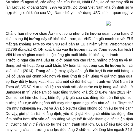
So sánh rổ ngoại tệ, các đồng tiền của Brazil, Nhật Bản, Úc có sự thay đổi l
lần lượt vào khoảng 52%, 39% và 29%. Do đồng Việt Nam khá ổn định so với
hợp đồng xuất khẩu của Việt Nam chủ yếu sử dụng USD, nhiều quan ngại về
Chẳng hạn như với châu Âu - một trong những thị trường quan trọng hàng 
khẩu sang thị trường này sẽ khó khăn hơn, do VND lên giá mạnh so với EU
mất giá khoảng 14% so với VND (giá bán ra EUR niêm yết tại Vietcombank n
22.796 đồng/EUR). DN xuất khẩu vào thị trường này sẽ đứng trước hai kịch b
Việt Nam sẽ giảm mạnh; hoặc tăng giá xuất khẩu thì khó cạnh tranh.
Trước lo ngại của nhà đầu tư, giới phân tích cho rằng, những thông tin về t
Song, xét về hoạt động xuất khẩu, Mỹ luôn là một trong các thị trường lớn
xuất khẩu (2014). Trong đó, dệt may, giày dép, gỗ lần lượt là các mặt hàng có
Để có đánh giá chính xác hơn về hiệu ứng từ biến động tỷ giá thời gian q
sự thay đổi tỷ trọng xuất khẩu của một số đối thủ cạnh tranh với Việt Nam tr
Theo đó, VDSC đưa ra số liệu so sánh với các nước có tỷ trọng xuất khẩu l
Bangladesh thì Việt Nam có mức tăng trưởng khá tốt, từ 8,4% năm 2013 lê
Con số nói trên cho thấy, biến động tỷ giá của các đồng tiền trên thế giới 
hưởng tiêu cực đến ngành dệt may như quan ngại của nhà đầu tư. Thực chất
lớn như Indonesia (-28%) và Ấn Độ (-16%) cũng không có nhiều lợi thế cạn
Do vậy, giới phân tích khẳng định, yếu tố tỷ giá không có nhiều tác động đ
tâm nhiều hơn đến vấn đề lao động và lợi thế từ việc tham gia các hiệp địn
thị trường Mỹ vì thế vẫn có lợi thế cạnh tranh khá lớn. Qua số liệu báo cáo 
may sang các thị trường chủ lực đều tăng 2 chữ số, với tổng kim ngạch 24,