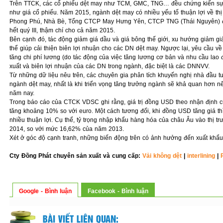
Trên TTCK, các cổ phiếu dệt may như TCM, GMC, TNG… đều chứng kiến sự t
như giá cổ phiếu. Năm 2015, ngành dệt may có nhiều yếu tố thuận lợi về thị
Phong Phú, Nhà Bè, Tổng CTCP May Hưng Yên, CTCP TNG (Thái Nguyên) đ
hết quý III, thậm chí cho cả năm 2015.
Bên cạnh đó, tác động giảm giá dầu và giá bông thế giới, xu hướng giảm gi
thể giúp cải thiện biên lợi nhuận cho các DN dệt may. Ngược lại, yêu cầu v
tăng chi phí lương (do tác động của việc tăng lương cơ bản và nhu cầu lao 
xuất và biên lợi nhuận của các DN trong ngành, đặc biệt là các DNNVV.
Từ những dữ liệu nêu trên, các chuyên gia phân tích khuyến nghị nhà đầu t
ngành dệt may, nhất là khi triển vọng tăng trưởng ngành sẽ khả quan hơn n
năm nay.
Trong báo cáo của CTCK VDSC ghi rằng, giá trị đồng USD theo nhận định củ
tăng khoảng 10% so với euro. Một cách tương đối, khi đồng USD tăng giá t
nhiều thuận lợi. Cụ thể, tỷ trọng nhập khẩu hàng hóa của châu Âu vào thị 
2014, so với mức 16,62% của năm 2013.
Xét ở góc độ cạnh tranh, những biến động trên có ảnh hưởng đến xuất khẩ
Cty Đồng Phát chuyên sản xuất và cung cấp:
Vải không dệt
|
interlining
|
Google - Bình luận
Facebook - Bình luận