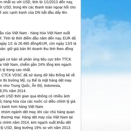
ớn nhất so với USD, tính từ 1/1/2013 đến nay,
 USD, trong khi các thanh toán ngoại hối cho
 sức cạnh tranh của DN bắt đầu dấy lên.
đầu của Việt Nam - hàng hóa Việt Nam xuất
R. Tính từ thời điểm đầu năm đến nay, EUR đã
gày 1/1 là 26.480 đồng/EUR, còn ngày 13/3 là
ản: giữ giá bán thì doanh thu tính theo đồng
ỷ giá cơ bản sẽ phản ứng tiêu cực trên TTCK.
 của Việt Nam, chiếm gần 24% tổng kim ngạch
 tỷ trọng cao nhất.
ua, CTCK VDSC đã sử dụng dữ liệu thống kê về
ên thị trường Mỹ, cụ thể là mặt hàng dệt may.
ớn như Trung Quốc, Ấn Độ, Indonesia,
n 9,3% năm 2014.
so với USD thời gian qua không có nhiều ảnh
, hàng hóa của các nước có điều chỉnh tỷ giá
h tranh hơn hàng Việt Nam.
ến nhóm ngành dệt may, khi các chủ hàng quan
h thương mại. Hàng dệt may của Việt Nam tại
tài chính năm 2014, kim ngạch xuất khẩu dệt
5 tỷ USD, tăng trưởng 19% so với năm 2013.