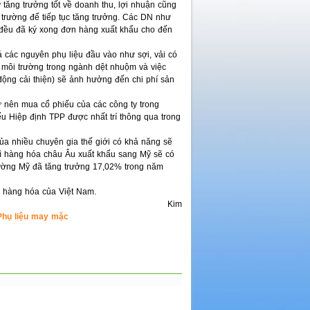
ăng trưởng tốt về doanh thu, lợi nhuận cũng
 trường để tiếp tục tăng trưởng. Các DN như
ều đã ký xong đơn hàng xuất khẩu cho đến
á các nguyên phụ liệu đầu vào như sợi, vải có
ề môi trường trong ngành dệt nhuộm và việc
động cải thiện) sẽ ảnh hưởng đến chi phí sản
ư nên mua cổ phiếu của các công ty trong
ếu Hiệp định TPP được nhất trí thông qua trong
a nhiều chuyên gia thế giới có khả năng sẽ
hì hàng hóa châu Âu xuất khẩu sang Mỹ sẽ có
trường Mỹ đã tăng trưởng 17,02% trong năm
u hàng hóa của Việt Nam.
Kim
Phụ liệu may mặc