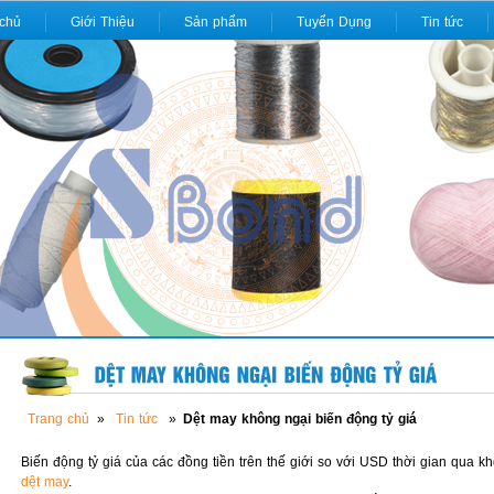
 chủ
Giới Thiệu
Sản phẩm
Tuyển Dụng
Tin tức
Trang chủ
»
Tin tức
»
Dệt may không ngại biến động tỷ giá
Biến động tỷ giá của các đồng tiền trên thế giới so với USD thời gian qua
dệt may
.