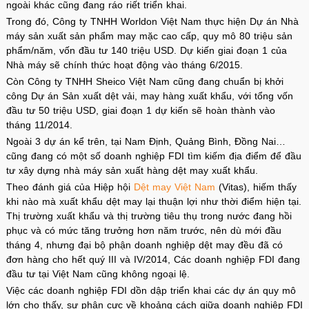
ngoài khác cũng đang ráo riết triển khai.
Trong đó, Công ty TNHH Worldon Việt Nam thực hiện Dự án Nhà
máy sản xuất sản phẩm may mặc cao cấp, quy mô 80 triệu sản
phẩm/năm, vốn đầu tư 140 triệu USD. Dự kiến giai đoạn 1 của
Nhà máy sẽ chính thức hoạt động vào tháng 6/2015.
Còn Công ty TNHH Sheico Việt Nam cũng đang chuẩn bị khởi
công Dự án Sản xuất dệt vải, may hàng xuất khẩu, với tổng vốn
đầu tư 50 triệu USD, giai đoạn 1 dự kiến sẽ hoàn thành vào
tháng 11/2014.
Ngoài 3 dự án kể trên, tại Nam Định, Quảng Bình, Đồng Nai…
cũng đang có một số doanh nghiệp FDI tìm kiếm địa điểm để đầu
tư xây dựng nhà máy sản xuất hàng dệt may xuất khẩu.
Theo đánh giá của Hiệp hội
Dệt may Việt Nam
(Vitas), hiếm thấy
khi nào mà xuất khẩu dệt may lại thuận lợi như thời điểm hiện tại.
Thị trường xuất khẩu và thị trường tiêu thụ trong nước đang hồi
phục và có mức tăng trưởng hơn năm trước, nên dù mới đầu
tháng 4, nhưng đại bộ phận doanh nghiệp dệt may đều đã có
đơn hàng cho hết quý III và IV/2014, Các doanh nghiệp FDI đang
đầu tư tại Việt Nam cũng không ngoại lệ.
Việc các doanh nghiệp FDI dồn dập triển khai các dự án quy mô
lớn cho thấy, sự phân cực về khoảng cách giữa doanh nghiệp FDI