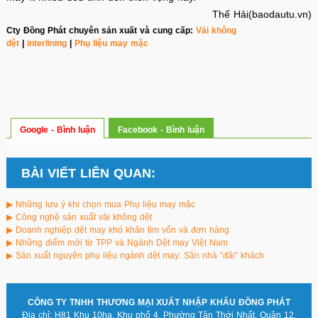
Thế Hải(baodautu.vn)
Cty Đồng Phát chuyên sản xuất và cung cấp:
Vải không
dệt
|
interlining
|
Phụ liệu may mặc
Google - Bình luận
Facebook - Bình luận
BÀI VIẾT LIÊN QUAN:
▶ Những lưu ý khi chọn mua Phụ liệu may mặc
▶ Công nghệ sản xuất vải không dệt
▶ Doanh nghiệp dệt may khó khăn tìm vốn và đơn hàng
▶ Những điểm mới từ TPP và Ngành Dệt may Việt Nam
▶ Sản xuất nguyên phụ liệu ngành dệt may: Sân nhà “đãi” khách
CÔNG TY TNHH THƯƠNG MẠI XUẤT NHẬP KHẨU ĐỒNG PHÁT
Địa chỉ: H81 Khu 10ha, Khu phố 4, Phường Tân Thới Nhất, Quận 12,