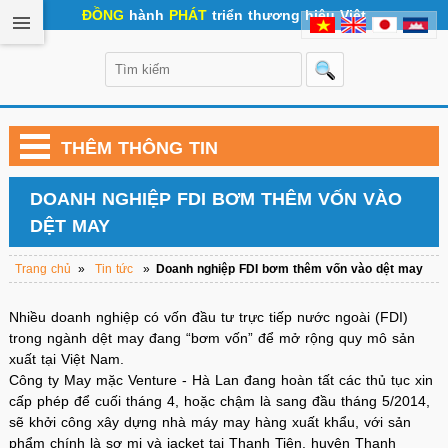
ĐỒNG
hành
PHÁT
triển thương hiệu Việt
THÊM THÔNG TIN
DOANH NGHIỆP FDI BƠM THÊM VỐN VÀO
DỆT MAY
Trang chủ
»
Tin tức
»
Doanh nghiệp FDI bơm thêm vốn vào dệt may
Nhiều doanh nghiệp có vốn đầu tư trực tiếp nước ngoài (FDI)
trong ngành dệt may đang “bơm vốn” để mở rộng quy mô sản
xuất tại Việt Nam.
Công ty May mặc Venture - Hà Lan đang hoàn tất các thủ tục xin
cấp phép để cuối tháng 4, hoặc chậm là sang đầu tháng 5/2014,
sẽ khởi công xây dựng nhà máy may hàng xuất khẩu, với sản
phẩm chính là sơ mi và jacket tại Thanh Tiên, huyện Thanh