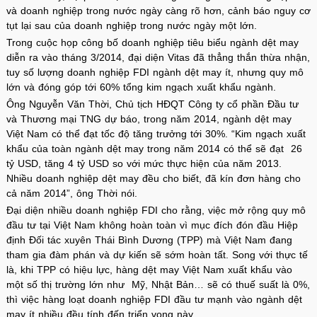
và doanh nghiệp trong nước ngày càng rõ hơn, cảnh báo nguy cơ
tụt lại sau của doanh nghiệp trong nước ngày một lớn.
Trong cuộc họp công bố doanh nghiệp tiêu biểu ngành dệt may
diễn ra vào tháng 3/2014, đại diện Vitas đã thẳng thắn thừa nhận,
tuy số lượng doanh nghiệp FDI ngành dệt may ít, nhưng quy mô
lớn và đóng góp tới 60% tổng kim ngạch xuất khẩu ngành.
Ông Nguyễn Văn Thời, Chủ tịch HĐQT Công ty cổ phần Đầu tư
và Thương mại TNG dự báo, trong năm 2014, ngành dệt may
Việt Nam có thể đạt tốc độ tăng trưởng tới 30%. “Kim ngạch xuất
khẩu của toàn ngành dệt may trong năm 2014 có thể sẽ đạt 26
tỷ USD, tăng 4 tỷ USD so với mức thực hiện của năm 2013.
Nhiều doanh nghiệp dệt may đều cho biết, đã kín đơn hàng cho
cả năm 2014”, ông Thời nói.
Đại diện nhiều doanh nghiệp FDI cho rằng, việc mở rộng quy mô
đầu tư tại Việt Nam không hoàn toàn vì mục đích đón đầu Hiệp
định Đối tác xuyên Thái Bình Dương (TPP) mà Việt Nam đang
tham gia đàm phán và dự kiến sẽ sớm hoàn tất. Song với thực tế
là, khi TPP có hiệu lực, hàng dệt may Việt Nam xuất khẩu vào
một số thị trường lớn như Mỹ, Nhật Bản… sẽ có thuế suất là 0%,
thì việc hàng loạt doanh nghiệp FDI đầu tư mạnh vào ngành dệt
may ít nhiều đều tính đến triển vọng này.