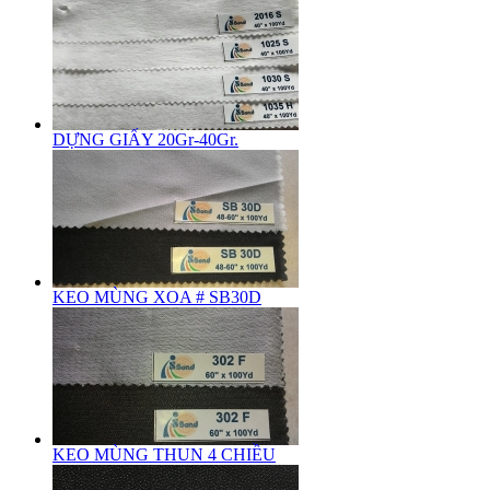
DỰNG GIẤY 20Gr-40Gr.
KEO MÙNG XOA # SB30D
KEO MÙNG THUN 4 CHIỀU