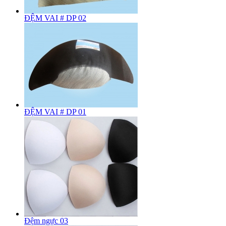
ĐỆM VAI # DP 02
ĐỆM VAI # DP 01
Đệm ngực 03