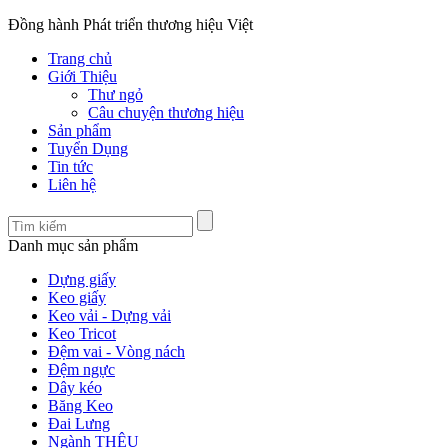
Đồng
hành
Phát
triển thương hiệu Việt
Trang chủ
Giới Thiệu
Thư ngỏ
Câu chuyện thương hiệu
Sản phẩm
Tuyển Dụng
Tin tức
Liên hệ
Danh mục sản phẩm
Dựng giấy
Keo giấy
Keo vải - Dựng vải
Keo Tricot
Đệm vai - Vòng nách
Đệm ngực
Dây kéo
Băng Keo
Đai Lưng
Ngành THÊU