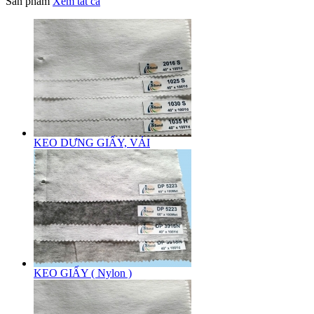
Sản phẩm
Xem tất cả
KEO DƯNG GIẤY, VẢI
KEO GIẤY ( Nylon )